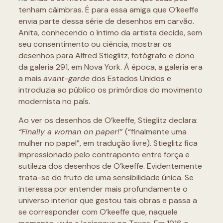
tenham câimbras. É para essa amiga que O’keeffe
envia parte dessa série de desenhos em carvão.
Anita, conhecendo o íntimo da artista decide, sem
seu consentimento ou ciência, mostrar os
desenhos para Alfred Stieglitz, fotógrafo e dono
da galeria 291, em Nova York. À época, a galeria era
a mais
avant-garde
dos Estados Unidos e
introduzia ao público os primórdios do movimento
modernista no país.
Ao ver os desenhos de O’keeffe, Stieglitz declara:
“Finally a woman on paper!”
(“finalmente uma
mulher no papel”, em tradução livre). Stieglitz fica
impressionado pelo contraponto entre força e
sutileza dos desenhos de O’keeffe. Evidentemente
trata-se do fruto de uma sensibilidade única. Se
interessa por entender mais profundamente o
universo interior que gestou tais obras e passa a
se corresponder com O’keeffe que, naquele