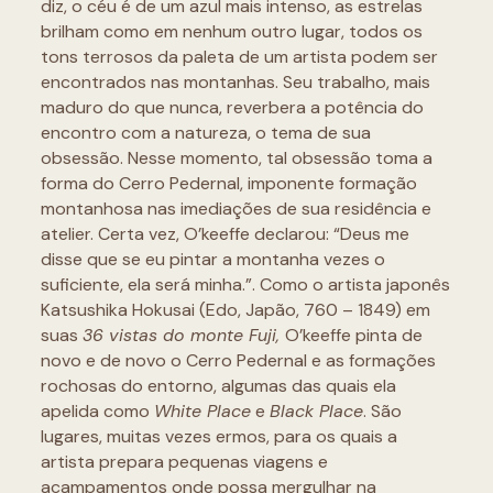
diz, o céu é de um azul mais intenso, as estrelas
brilham como em nenhum outro lugar, todos os
tons terrosos da paleta de um artista podem ser
encontrados nas montanhas. Seu trabalho, mais
maduro do que nunca, reverbera a potência do
encontro com a natureza, o tema de sua
obsessão. Nesse momento, tal obsessão toma a
forma do Cerro Pedernal, imponente formação
montanhosa nas imediações de sua residência e
atelier. Certa vez, O’keeffe declarou: “Deus me
disse que se eu pintar a montanha vezes o
suficiente, ela será minha.”. Como o artista japonês
Katsushika Hokusai (Edo, Japão, 760 – 1849) em
suas
36 vistas do monte Fuji,
O’keeffe pinta de
novo e de novo o Cerro Pedernal e as formações
rochosas do entorno, algumas das quais ela
apelida como
White Place
e
Black Place
. São
lugares, muitas vezes ermos, para os quais a
artista prepara pequenas viagens e
acampamentos onde possa mergulhar na