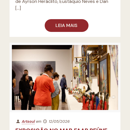
de Ayrson Heráclito, Eustáquio Neves e Dan
[…]
LEIA MAIS
Artsoul
em
12/05/2026